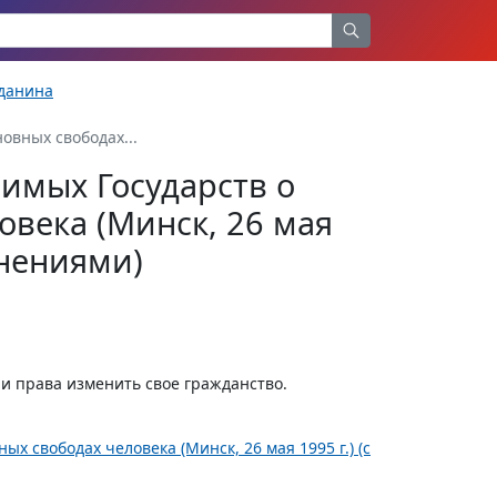
жданина
овных свободах...
имых Государств о
овека (Минск, 26 мая
лнениями)
ли права изменить свое гражданство.
х свободах человека (Минск, 26 мая 1995 г.) (с