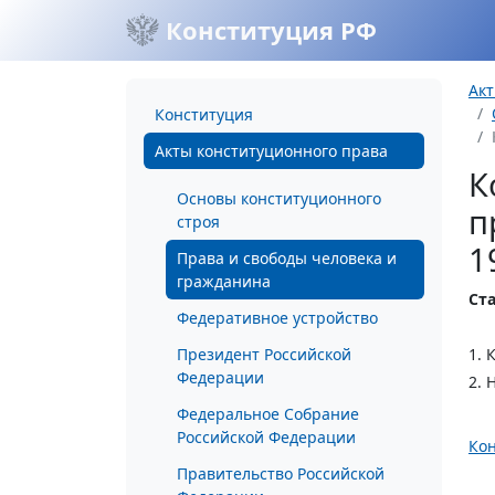
Конституция РФ
Акт
Конституция
Акты конституционного права
К
Основы конституционного
п
строя
1
Права и свободы человека и
гражданина
Ста
Федеративное устройство
Президент Российской
1. 
Федерации
2. 
Федеральное Собрание
Российской Федерации
Кон
Правительство Российской