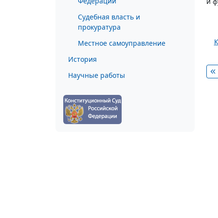
Федерации
и ф
Судебная власть и
прокуратура
К
Местное самоуправление
История
Научные работы