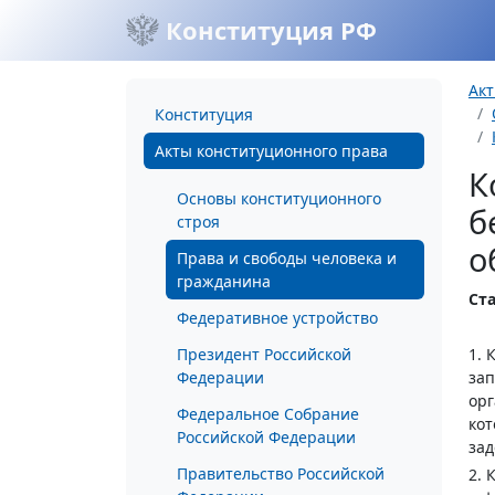
Конституция РФ
Акт
Конституция
Акты конституционного права
К
Основы конституционного
б
строя
о
Права и свободы человека и
гражданина
Ста
Федеративное устройство
Президент Российской
1. 
Федерации
за
орг
Федеральное Собрание
кот
Российской Федерации
зад
Правительство Российской
2. 