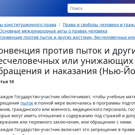
ы конституционного права
Права и свободы человека и гра
Основные международные акты о правах человека
Конвенция против пыток и других жестоких, бесчеловечных ил
онвенция против пыток и други
есчеловечных или унижающих 
бращения и наказания (Нью-Йор
тья 10
Каждое Государство-участник обеспечивает, чтобы учебные ма
прещения
пыток
в полной мере включались в программы подго
анов, гражданского или военного, медицинского персонала, го
орые могут иметь отношение к содержанию под стражей и доп
ержания или тюремного заключения, или обращению с ними.
Каждое Государство-участник включает это запрещение в прав