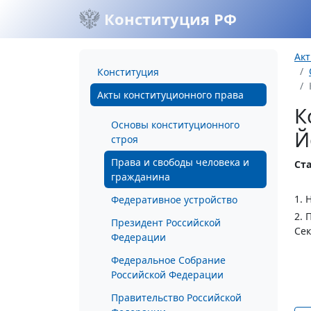
Конституция РФ
Акт
Конституция
Акты конституционного права
К
Основы конституционного
Й
строя
Права и свободы человека и
Ста
гражданина
1. 
Федеративное устройство
2. 
Президент Российской
Се
Федерации
Федеральное Собрание
Российской Федерации
Правительство Российской