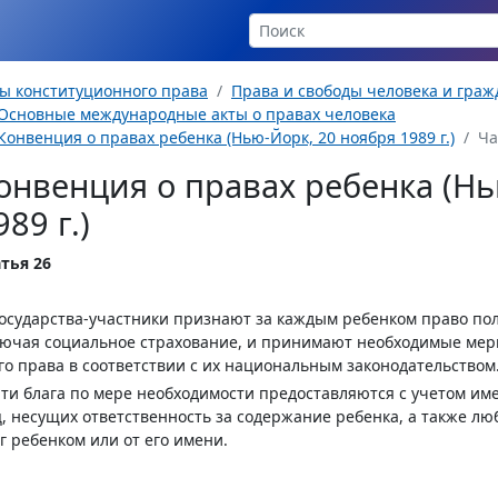
ы конституционного права
Права и свободы человека и гра
Основные международные акты о правах человека
Конвенция о правах ребенка (Нью-Йорк, 20 ноября 1989 г.)
Ча
онвенция о правах ребенка (Нь
989 г.)
тья 26
Государства-участники признают за каждым ребенком право по
ючая социальное страхование, и принимают необходимые мер
го права в соответствии с их национальным законодательством
Эти блага по мере необходимости предоставляются с учетом и
, несущих ответственность за содержание ребенка, а также л
г ребенком или от его имени.