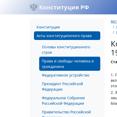
Конституция РФ
Акт
Конституция
Акты конституционного права
К
Основы конституционного
1
строя
Права и свободы человека и
Ста
гражданина
1. 
Федеративное устройство
вкл
Президент Российской
это
Федерации
2. 
Федеральное Собрание
лиц
Российской Федерации
бла
Правительство Российской