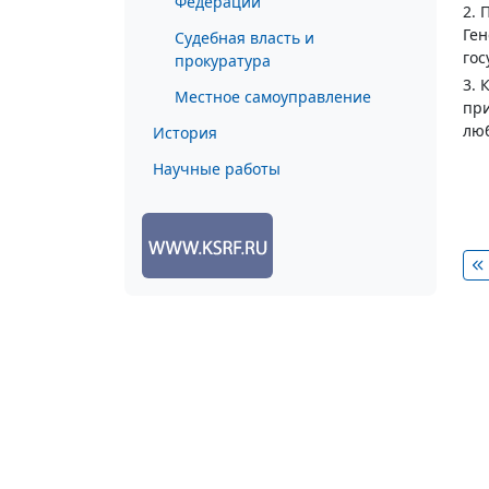
Федерации
2. 
Ген
Судебная власть и
гос
прокуратура
3. 
Местное самоуправление
при
лю
История
Научные работы