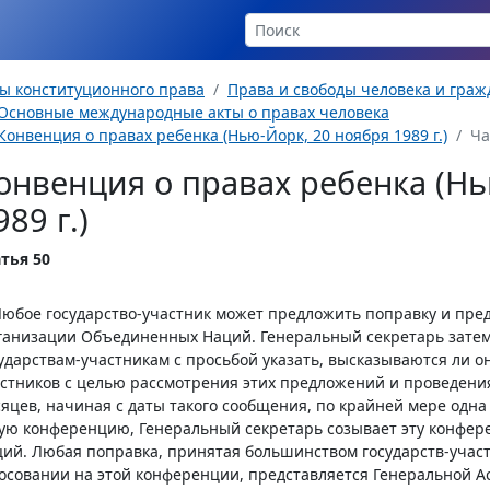
ы конституционного права
Права и свободы человека и гра
Основные международные акты о правах человека
Конвенция о правах ребенка (Нью-Йорк, 20 ноября 1989 г.)
Ча
онвенция о правах ребенка (Нь
989 г.)
тья 50
Любое государство-участник может предложить поправку и пре
ганизации Объединенных Наций. Генеральный секретарь зате
ударствам-участникам с просьбой указать, высказываются ли о
стников с целью рассмотрения этих предложений и проведения
яцев, начиная с даты такого сообщения, по крайней мере одна
ую конференцию, Генеральный секретарь созывает эту конфе
ий. Любая поправка, принятая большинством государств-учас
осовании на этой конференции, представляется Генеральной А