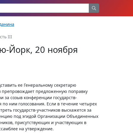
жданина
сть III
ю-Йорк, 20 ноября
дставить ее Генеральному секретарю
м препровождает предложенную поправку
ни за созыв конференции государств-
 по ним голосования. Если в течение четырех
 треть государств-участников выскажется за
ренцию под эгидой Организации Объединенных
тников, присутствующих и участвующих в
ссамблее на утверждение.