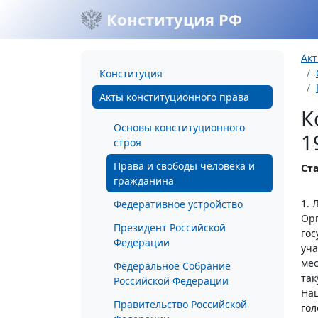
Конституция РФ
Акт
Конституция
Акты конституционного права
К
Основы конституционного
1
строя
Права и свободы человека и
Ста
гражданина
1. 
Федеративное устройство
Ор
Президент Российской
гос
Федерации
уча
мес
Федеральное Собрание
так
Российской Федерации
Нац
Правительство Российской
гол