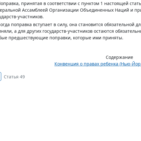
Поправка, принятая в соответствии с пунктом 1 настоящей стать
еральной Ассамблеей Организации Объединенных Наций и при
ударств-участников.
Когда поправка вступает в силу, она становится обязательной дл
няли, а для других государств-участников остаются обязател
бые предшествующие поправки, которые ими приняты.
Содержание
Конвенция о правах ребенка (Нью-Йорк,
Статья 49