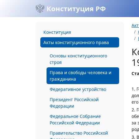
Конституция РФ
Акт
Конституция
Акты конституционного права
К
Основы конституционного
1
строя
Права и свободы человека и
Ста
гражданина
1. 
Федеративное устройство
дол
Президент Российской
его
Федерации
2. 
Федеральное Собрание
обе
Российской Федерации
за 
род
Правительство Российской
3. 