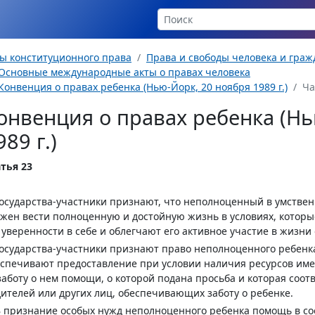
ы конституционного права
Права и свободы человека и гра
Основные международные акты о правах человека
Конвенция о правах ребенка (Нью-Йорк, 20 ноября 1989 г.)
Ча
онвенция о правах ребенка (Нь
989 г.)
тья 23
Государства-участники признают, что неполноценный в умств
жен вести полноценную и достойную жизнь в условиях, которы
 уверенности в себе и облегчают его активное участие в жизни
Государства-участники признают право неполноценного ребенк
спечивают предоставление при условии наличия ресурсов име
заботу о нем помощи, о которой подана просьба и которая соо
ителей или других лиц, обеспечивающих заботу о ребенке.
В признание особых нужд неполноценного ребенка помощь в со