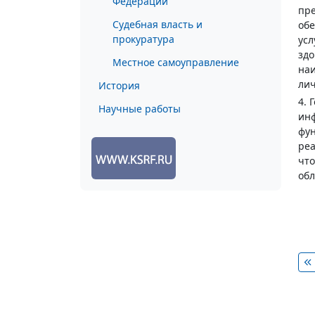
Федерации
пре
Судебная власть и
обе
прокуратура
усл
здо
Местное самоуправление
наи
лич
История
4. 
Научные работы
инф
фун
реа
что
обл