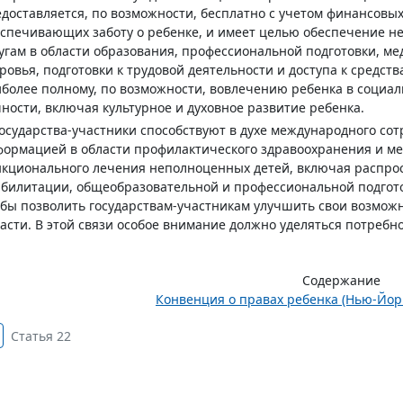
доставляется, по возможности, бесплатно с учетом финансовых
спечивающих заботу о ребенке, и имеет целью обеспечение н
угам в области образования, профессиональной подготовки, м
ровья, подготовки к трудовой деятельности и доступа к средст
более полному, по возможности, вовлечению ребенка в социа
ности, включая культурное и духовное развитие ребенка.
Государства-участники способствуют в духе международного с
ормацией в области профилактического здравоохранения и ме
кционального лечения неполноценных детей, включая распро
билитации, общеобразовательной и профессиональной подготов
бы позволить государствам-участникам улучшить свои возможн
асти. В этой связи особое внимание должно уделяться потреб
Содержание
Конвенция о правах ребенка (Нью-Йорк,
Статья 22