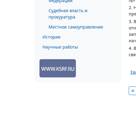
Федерации
2. 
Судебная власть и
пре
прокуратура
3. 
Местное самоуправление
от
зап
История
нач
Научные работы
4. 
свя
Ев