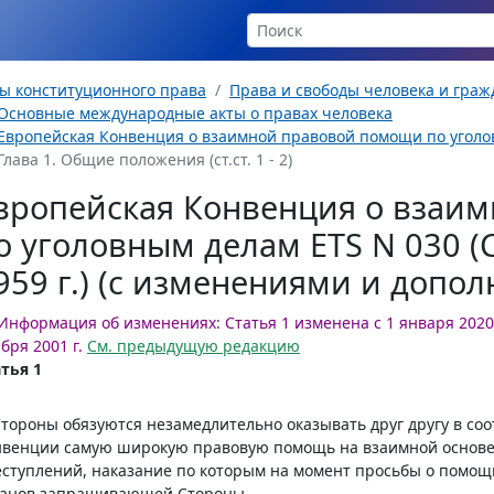
ы конституционного права
Права и свободы человека и гра
Основные международные акты о правах человека
Европейская Конвенция о взаимной правовой помощи по уголов
Глава 1. Общие положения (ст.ст. 1 - 2)
вропейская Конвенция о взаи
о уголовным делам ETS N 030 (С
959 г.) (с изменениями и допо
Информация об изменениях:
Статья 1 изменена с 1 января 2020 
бря 2001 г.
См. предыдущую редакцию
тья 1
Стороны обязуются незамедлительно оказывать друг другу в с
венции самую широкую правовую помощь на взаимной основе 
ступлений, наказание по которым на момент просьбы о помо
ганов запрашивающей Стороны.