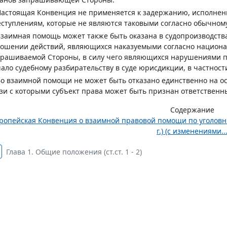
Настоящая Конвенция не применяется к задержанию, исполнен
ступлениям, которые не являются таковыми согласно обычному
Взаимная помощь может также быть оказана в судопроизводст
ношении действий, являющихся наказуемыми согласно национ
рашиваемой Стороны, в силу чего являющихся нарушениями п
ало судебному разбирательству в суде юрисдикции, в частност
Во взаимной помощи не может быть отказано единственно на осн
зи с которыми субъект права может быть признан ответстве
Содержание
ропейская Конвенция о взаимной правовой помощи по уголовным
г.) (с изменениями..
Глава 1. Общие положения (ст.ст. 1 - 2)