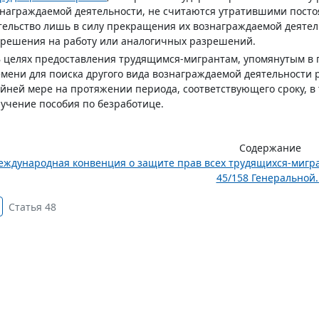
награждаемой деятельности, не считаются утратившими посто
ельство лишь в силу прекращения их вознаграждаемой деятель
решения на работу или аналогичных разрешений.
В целях предоставления трудящимся-мигрантам, упомянутым в п
мени для поиска другого вида вознаграждаемой деятельности 
йней мере на протяжении периода, соответствующего сроку, в 
учение пособия по безработице.
Содержание
ждународная конвенция о защите прав всех трудящихся-мигра
45/158 Генеральной..
Статья 48