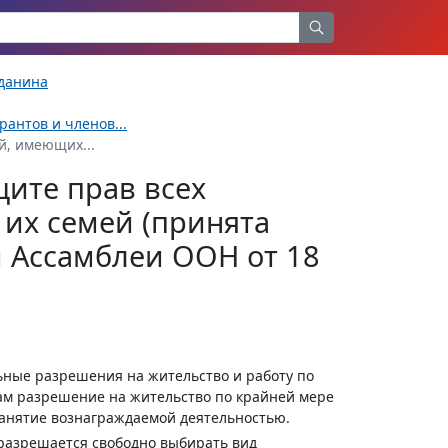
жданина
антов и членов...
й, имеющих...
ите прав всех
 их семей (принята
 Ассамблеи ООН от 18
ьные разрешения на жительство и работу по
ам разрешение на жительство по крайней мере
занятие вознаграждаемой деятельностью.
 разрешается свободно выбирать вид