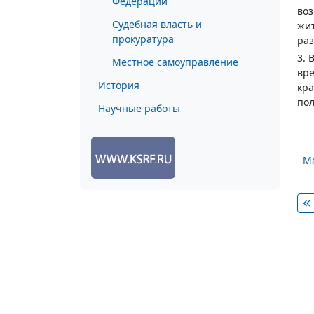
Федерации
воз
Судебная власть и
жит
прокуратура
раз
3. 
Местное самоуправление
вре
История
кра
пол
Научные работы
Ме