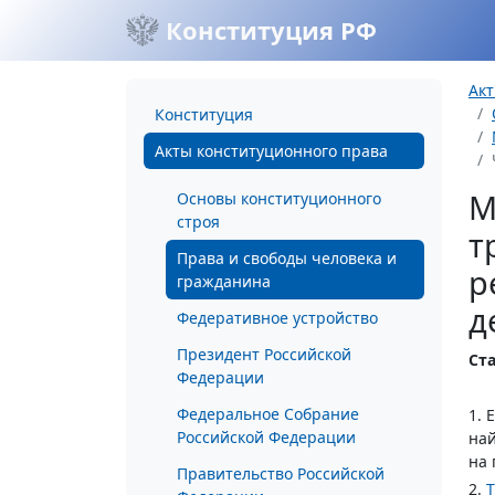
Конституция РФ
Акт
Конституция
Акты конституционного права
М
Основы конституционного
строя
т
Права и свободы человека и
р
гражданина
д
Федеративное устройство
Президент Российской
Ста
Федерации
Федеральное Собрание
1. 
Российской Федерации
най
на 
Правительство Российской
2.