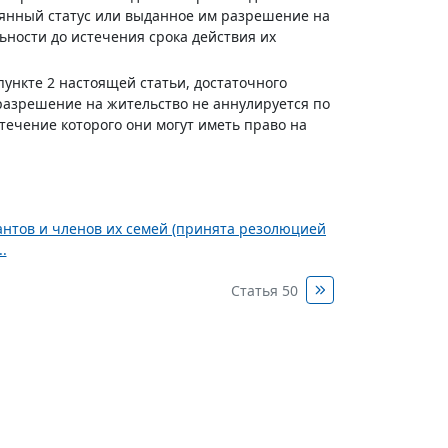
янный статус или выданное им разрешение на
ности до истечения срока действия их
ункте 2 настоящей статьи, достаточного
разрешение на жительство не аннулируется по
течение которого они могут иметь право на
нтов и членов их семей (принята резолюцией
.
Статья 50