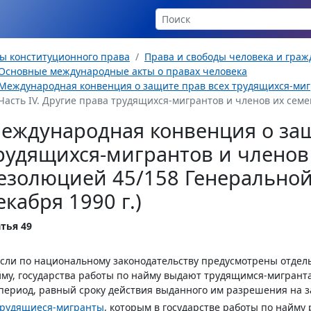
ы конституционного права
Права и свободы человека и гра
Основные международные акты о правах человека
Международная конвенция о защите прав всех трудящихся-мигр
Часть IV. Другие права трудящихся-мигрантов и членов их семе
еждународная конвенция о защ
рудящихся-мигрантов и членов
езолюцией 45/158 Генеральной
екабря 1990 г.)
тья 49
Если по национальному законодательству предусмотрены отдел
му, государства работы по найму выдают трудящимся-мигрант
период, равный сроку действия выданного им разрешения на 
Трудящиеся-мигранты
, которым в государстве работы по найму