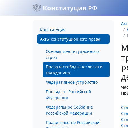
Конституция РФ
Акт
Конституция
Акты конституционного права
М
Основы конституционного
т
строя
р
Права и свободы человека и
гражданина
д
Федеративное устройство
Час
Президент Российской
Пр
Федерации
Федеральное Собрание
Ста
Российской Федерации
Ста
Ста
Правительство Российской
Ста