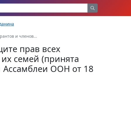
жданина
антов и членов...
ите прав всех
 их семей (принята
 Ассамблеи ООН от 18