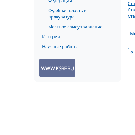
Федерации
Ста
Ста
Судебная власть и
Ста
прокуратура
Местное самоуправление
Ме
История
Научные работы