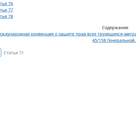
тья 76
тья 77
тья 78
Содержание
ждународная конвенция о защите прав всех трудящихся-мигра
45/158 Генеральной..
Статья 71