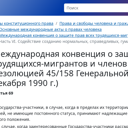
ы конституционного права
Права и свободы человека и гра
Основные международные акты о правах человека
Международная конвенция о защите прав всех трудящихся-мигр
Часть VI. Содействие созданию нормальных, справедливых, гум
еждународная конвенция о защ
рудящихся-мигрантов и членов
езолюцией 45/158 Генеральной
екабря 1990 г.)
тья 69
Государства-участники, в случае, когда в пределах их террито
ей, не имеющие постоянного статуса, принимают надлежащие 
ого положения.
В случае, когда заинтересованные Государства-участники рас