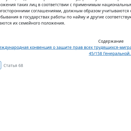
ожения таких лиц в соответствии с применимым национальны
госторонними соглашениями, должным образом учитываются об
бывания в государствах работы по найму и другие соответству
аются их семейного положения.
Содержание
ждународная конвенция о защите прав всех трудящихся-мигра
45/158 Генеральной..
Статья 68