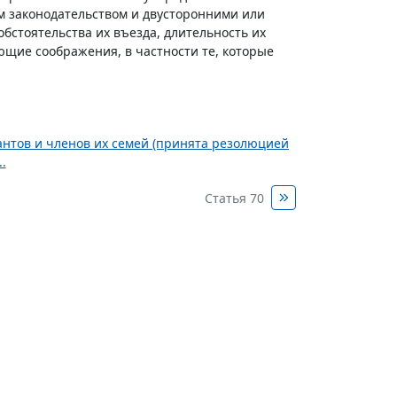
м законодательством и двусторонними или
стоятельства их въезда, длительность их
ющие соображения, в частности те, которые
нтов и членов их семей (принята резолюцией
.
Статья 70