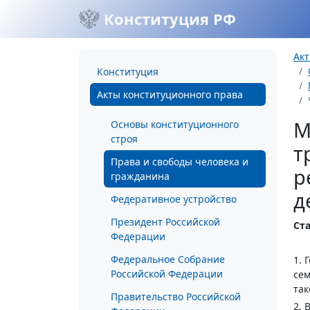
Конституция РФ
Акт
Конституция
Акты конституционного права
М
Основы конституционного
строя
т
Права и свободы человека и
р
гражданина
д
Федеративное устройство
Президент Российской
Ста
Федерации
Федеральное Собрание
1. 
Российской Федерации
сем
так
Правительство Российской
2. 