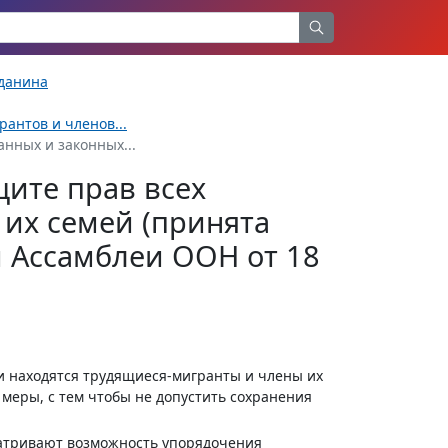
жданина
антов и членов...
анных и законных...
ите прав всех
 их семей (принята
 Ассамблеи ООН от 18
рии находятся трудящиеся-мигранты и члены их
меры, с тем чтобы не допустить сохранения
сматривают возможность упорядочения