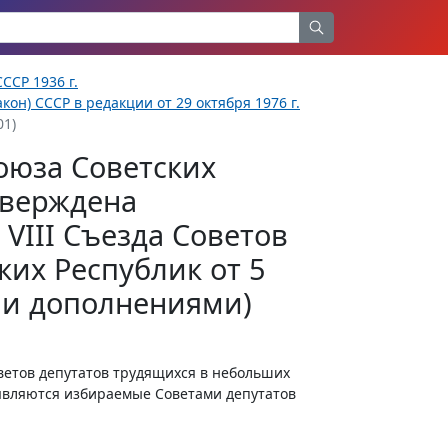
ССР 1936 г.
кон) СССР в редакции от 29 октября 1976 г.
01)
оюза Советских
тверждена
VIII Съезда Советов
их Республик от 5
и и дополнениями)
етов депутатов трудящихся в небольших
 являются избираемые Советами депутатов