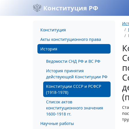
Конституция РФ
Ис
Конституция
Акты конституционного права
К
История
С
Ведомости СНД РФ и ВС РФ
п
История принятия
С
действующей Конституции РФ
д
Конституции СССР и РСФСР
(1918-1978)
(
Список актов
Ста
конституционного значения
пос
1600-1918 гг.
тру
Научные работы