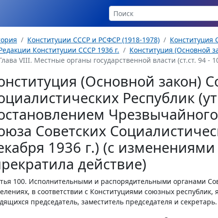
тория
Конституции СССР и РСФСР (1918-1978)
Конституция С
Редакции Конституции СССР 1936 г.
Конституция (Основной за
Глава VIII. Местные органы государственной власти (ст.ст. 94 - 1
онституция (Основной закон) С
оциалистических Республик (у
остановлением Чрезвычайного 
оюза Советских Социалистическ
екабря 1936 г.) (с изменениям
прекратила действие)
тья 100.
Исполнительными и распорядительными органами Сов
елениях, в соответствии с Конституциями союзных республик,
дящихся председатель, заместитель председателя и секретарь.