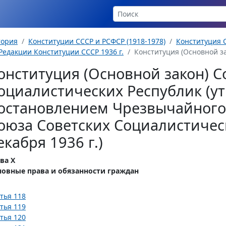
тория
Конституции СССР и РСФСР (1918-1978)
Конституция С
Редакции Конституции СССР 1936 г.
Конституция (Основной за
онституция (Основной закон) С
оциалистических Республик (у
остановлением Чрезвычайного 
оюза Советских Социалистическ
екабря 1936 г.)
ва Х
новные права и обязанности граждан
тья 118
тья 119
тья 120