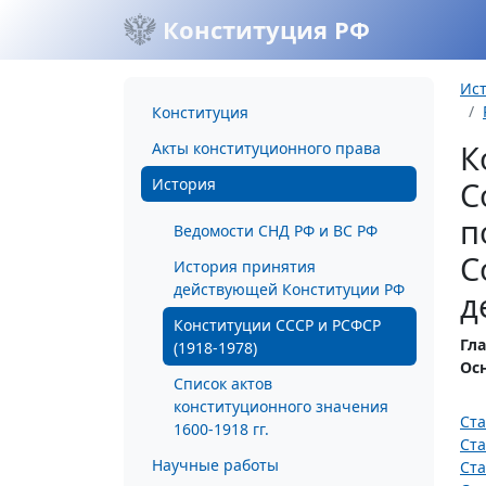
Конституция РФ
Ис
Конституция
К
Акты конституционного права
История
С
п
Ведомости СНД РФ и ВС РФ
С
История принятия
действующей Конституции РФ
д
Конституции СССР и РСФСР
Гла
(1918-1978)
Ос
Список актов
конституционного значения
Ста
1600-1918 гг.
Ста
Научные работы
Ста