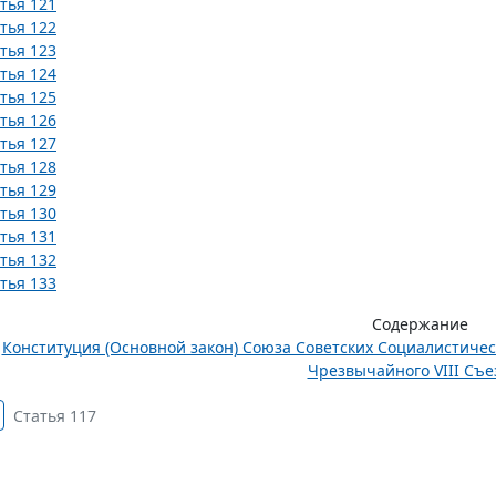
тья 121
тья 122
тья 123
тья 124
тья 125
тья 126
тья 127
тья 128
тья 129
тья 130
тья 131
тья 132
тья 133
Содержание
Конституция (Основной закон) Союза Советских Социалистиче
Чрезвычайного VIII Съез
Статья 117