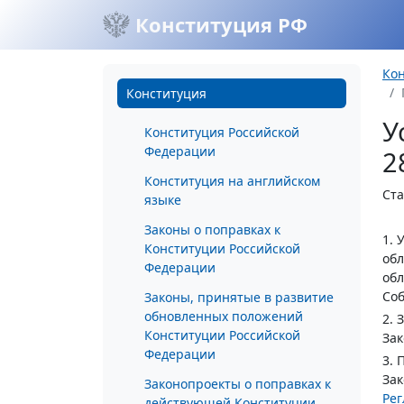
Конституция РФ
Ко
Конституция
У
Конституция Российской
Федерации
2
Конституция на английском
Ста
языке
Законы о поправках к
1. 
Конституции Российской
обл
Федерации
обл
Соб
Законы, принятые в развитие
обновленных положений
2. 
Конституции Российской
Зак
Федерации
3. 
Зак
Законопроекты о поправках к
Ре
действующей Конституции