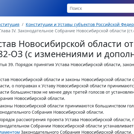
нституция
Конституции и Уставы субъектов Российской Феде
Глава IV. Законодательное Собрание Новосибирской области (ст.с
став Новосибирской области от 
82-ОЗ (с изменениями и допол
тья 39.
Порядок принятия Устава Новосибирской области, зако
Устав Новосибирской области и законы Новосибирской области 
асти, о поправках к Уставу Новосибирской области принимаю
асти большинством не менее двух третей голосов от установле
рания Новосибирской области.
Законы Новосибирской области принимаются большинством голо
онодательного Собрания Новосибирской области.
Порядок рассмотрения проекта Устава Новосибирской области, 
онодательном Собрании Новосибирской области устанавливае
гламентом
Законодательного Собрания Новосибирской области.