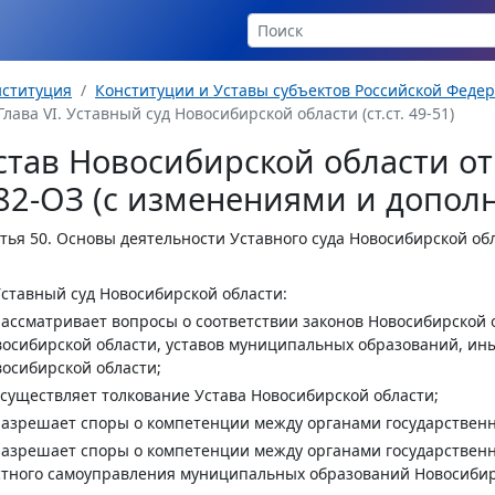
нституция
Конституции и Уставы субъектов Российской Феде
Глава VI. Уставный суд Новосибирской области (ст.ст. 49-51)
став Новосибирской области от 
82-ОЗ (с изменениями и допол
тья 50.
Основы деятельности Уставного суда Новосибирской об
Уставный суд Новосибирской области:
рассматривает вопросы о соответствии законов Новосибирской
осибирской области, уставов муниципальных образований, ин
осибирской области;
осуществляет толкование Устава Новосибирской области;
разрешает споры о компетенции между органами государственн
разрешает споры о компетенции между органами государственн
тного самоуправления муниципальных образований Новосибирс