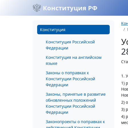
Конституция РФ
Ко
Конституция
У
Конституция Российской
Федерации
2
Конституция на английском
Ста
языке
Законы о поправках к
1. 
Конституции Российской
1) 
Федерации
Нов
Законы, принятые в развитие
Нов
обновленных положений
2) 
Конституции Российской
3) 
Федерации
4) 
Законопроекты о поправках к
мес
действующей Конституции