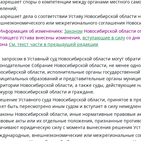
разрешает споры о компетенции между органами местного са
елений;
разрешает дела о соответствии Уставу Новосибирской области 
шнеэкономического или межрегионального соглашения Новоси
Информация об изменениях:
Законом
Новосибирской области от 
тоящего Устава внесены изменения,
вступающие в силу
со дн
она
См. текст части в предыдущей редакции
С запросом в Уставный суд Новосибирской области могут обрати
онодательное Собрание Новосибирской области, не менее одно
осибирской области, исполнительные органы государственной 
ниципальных образований и представительные органы муници
ритории Новосибирской области, а также суды, действующие н
курор Новосибирской области и граждане.
Решение Уставного суда Новосибирской области, принятое в пр
ет быть пересмотрено иным судом и вступает в силу немедлен
Законы Новосибирской области, иные нормативные правовые а
вовые акты или их отдельные положения, признанные против
ачивают юридическую силу с момента вынесения решения Уста
ждународные, внешнеэкономические или межрегиональные сог