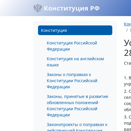
Конституция РФ
Ко
Конституция
У
Конституция Российской
Федерации
2
Конституция на английском
Ста
языке
Законы о поправках к
1. 
Конституции Российской
учр
Федерации
2. 
Законы, принятые в развитие
сел
обновленных положений
сох
Конституции Российской
обл
Федерации
3. 
под
Законопроекты о поправках к
раз
действующей Конституции