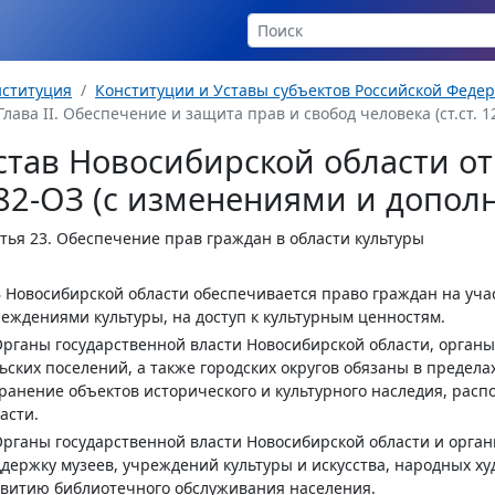
нституция
Конституции и Уставы субъектов Российской Феде
Глава II. Обеспечение и защита прав и свобод человека (ст.ст. 12
став Новосибирской области от 
82-ОЗ (с изменениями и допол
тья 23.
Обеспечение прав граждан в области культуры
В Новосибирской области обеспечивается право граждан на уча
еждениями культуры, на доступ к культурным ценностям.
Органы государственной власти Новосибирской области, органы
ьских поселений, а также городских округов обязаны в предел
ранение объектов исторического и культурного наследия, рас
асти.
Органы государственной власти Новосибирской области и орга
держку музеев, учреждений культуры и искусства, народных х
витию библиотечного обслуживания населения.