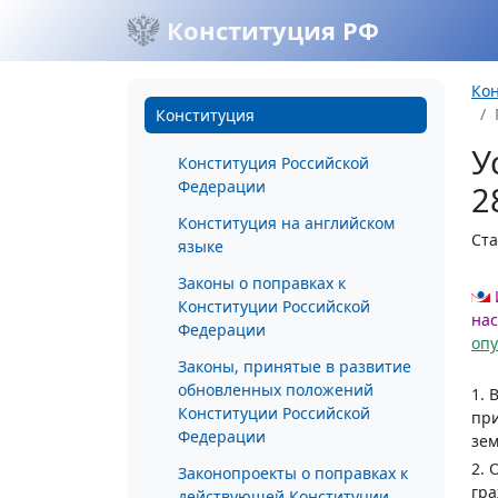
Конституция РФ
Ко
Конституция
У
Конституция Российской
Федерации
2
Конституция на английском
Ста
языке
Законы о поправках к
Конституции Российской
нас
Федерации
оп
Законы, принятые в развитие
обновленных положений
1. 
Конституции Российской
при
Федерации
зем
2. 
Законопроекты о поправках к
гра
действующей Конституции