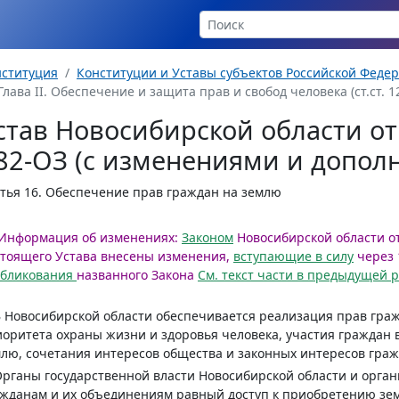
нституция
Конституции и Уставы субъектов Российской Феде
Глава II. Обеспечение и защита прав и свобод человека (ст.ст. 12
став Новосибирской области от 
82-ОЗ (с изменениями и допол
тья 16.
Обеспечение прав граждан на землю
Информация об изменениях:
Законом
Новосибирской области от 
тоящего Устава внесены изменения,
вступающие в силу
через 
убликования
названного Закона
См. текст части в предыдущей 
В Новосибирской области обеспечивается реализация прав гр
оритета охраны жизни и здоровья человека, участия граждан 
лю, сочетания интересов общества и законных интересов граж
Органы государственной власти Новосибирской области и орга
жданам и их объединениям равный доступ к приобретению зем