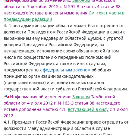
Информация об изменениях:
Законом
Тамбовской
области от 7 декабря 2015 г. N 591-З в часть 4 статьи 88
настоящего Устава внесены изменения
См. текст части в
предыдущей редакции
4. Глава администрации области может быть отрешен от
должности Президентом Российской Федерации в связи с
выражением ему недоверия областной Думой, с утратой
доверия Президента Российской Федерации, за
ненадлежащее исполнение своих обязанностей (в том
числе по осуществлению переданных полномочий
Российской Федерации), а также в иных случаях,
предусмотренных
федеральным законом
об общих
принципах организации законодательных
(представительных) и исполнительных органов
государственной власти субъектов Российской Федерации.
Информация об изменениях:
Законом
Тамбовской
области от 4 июля 2012 г. N 163-З статья 88 настоящего
Устава дополнена частью 4.1,
вступающей в силу
с 1 июля
2012 г.
4.1. Президент Российской Федерации вправе отрешить от
должности главу администрации области в случае
неисполнения им решения Конституционного Суда