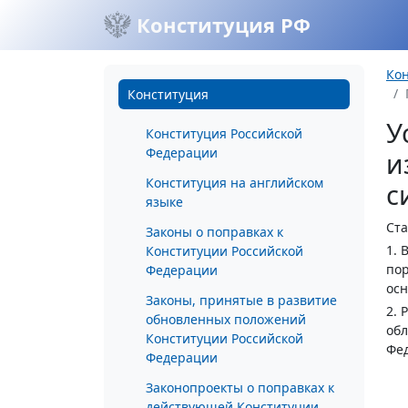
Конституция РФ
Ко
Конституция
У
Конституция Российской
Федерации
и
Конституция на английском
с
языке
Ста
Законы о поправках к
1. 
Конституции Российской
пор
Федерации
осн
Законы, принятые в развитие
2. 
обновленных положений
обл
Конституции Российской
Фед
Федерации
Законопроекты о поправках к
действующей Конституции