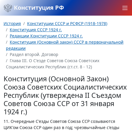
Конституция РФ
История
Конституции СССР и РСФСР (1918-1978)
Конституция СССР 1924 г.
Редакции Конституции СССР 1924 г.
Конституция (Основной закон) СССР в первоначальной
редакции
Раздел второй. Договор
Глава III. О С'езде Советов Союза Советских
Социалистических Республик (ст.ст. 8 - 12)
Конституция (Основной Закон)
Союза Советских Социалистических
Республик (утверждена II Съездом
Советов Союза ССР от 31 января
1924 г.)
11. Очередные С'езды Советов Союза ССР созываются
ЦИК'ом Союза ССР один раз в год; чрезвычайные с'езды