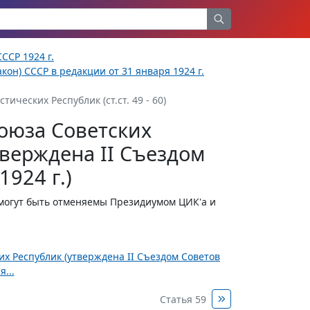
ССР 1924 г.
кон) СССР в редакции от 31 января 1924 г.
ических Республик (ст.ст. 49 - 60)
оюза Советских
верждена II Съездом
1924 г.)
могут быть отменяемы Президиумом ЦИК'а и
х Республик (утверждена II Съездом Советов
...
Статья 59