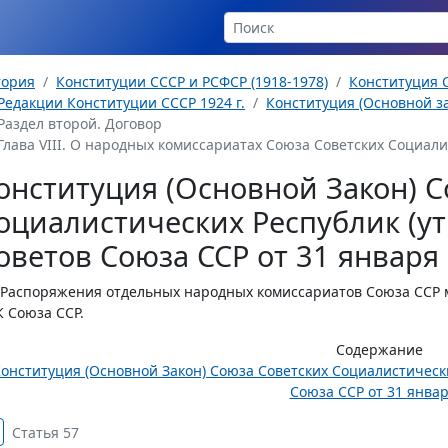
тория
Конституции СССР и РСФСР (1918-1978)
Конституция С
Редакции Конституции СССР 1924 г.
Конституция (Основной за
Раздел второй. Договор
Глава VIII. О народных комиссариатах Союза Советских Социалист
онституция (Основной Закон) С
оциалистических Республик (ут
оветов Союза ССР от 31 января 
 Распоряжения отдельных народных комиссариатов Союза ССР 
 Союза ССР.
Содержание
онституция (Основной Закон) Союза Советских Социалистически
Союза ССР от 31 января
Статья 57