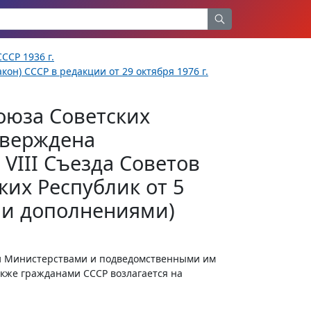
ССР 1936 г.
кон) СССР в редакции от 29 октября 1976 г.
оюза Советских
тверждена
VIII Съезда Советов
их Республик от 5
и и дополнениями)
и Министерствами и подведомственными им
кже гражданами СССР возлагается на