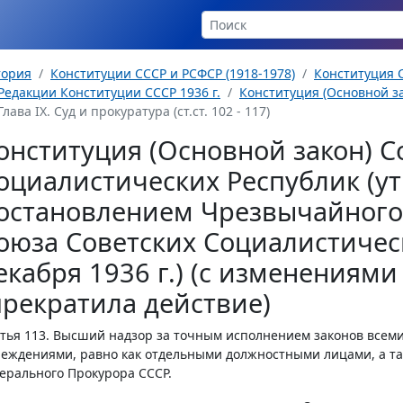
тория
Конституции СССР и РСФСР (1918-1978)
Конституция С
Редакции Конституции СССР 1936 г.
Конституция (Основной за
Глава IX. Суд и прокуратура (ст.ст. 102 - 117)
онституция (Основной закон) С
оциалистических Республик (у
остановлением Чрезвычайного 
оюза Советских Социалистическ
екабря 1936 г.) (с изменениям
прекратила действие)
тья 113.
Высший надзор за точным исполнением законов всем
еждениями, равно как отдельными должностными лицами, а та
ерального Прокурора СССР.