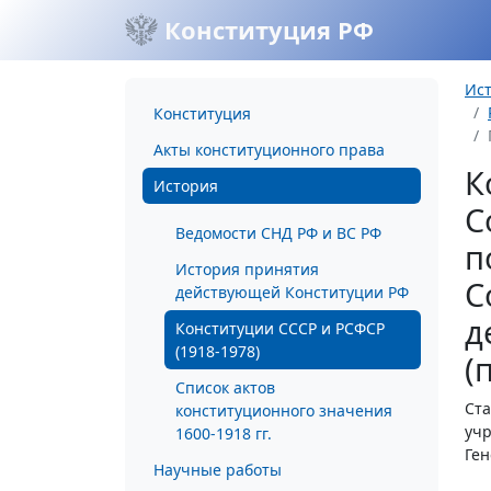
Конституция РФ
Ис
Конституция
Акты конституционного права
К
История
С
Ведомости СНД РФ и ВС РФ
п
История принятия
С
действующей Конституции РФ
д
Конституции СССР и РСФСР
(1918-1978)
(
Список актов
Ста
конституционного значения
учр
1600-1918 гг.
Ген
Научные работы