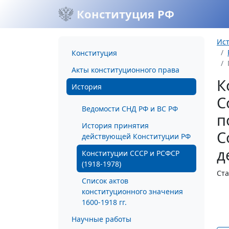
Конституция РФ
Ис
Конституция
Акты конституционного права
К
История
С
Ведомости СНД РФ и ВС РФ
п
История принятия
С
действующей Конституции РФ
д
Конституции СССР и РСФСР
(1918-1978)
Ста
Список актов
конституционного значения
1600-1918 гг.
Научные работы