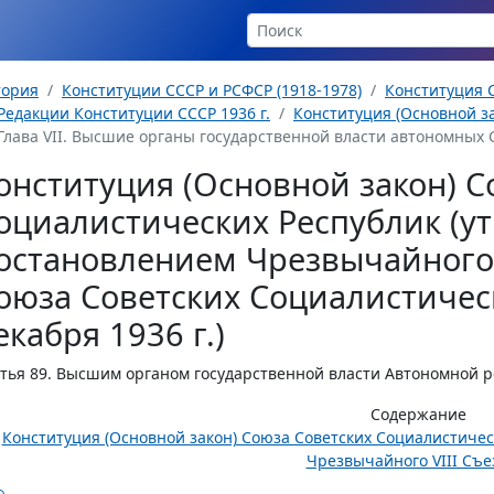
тория
Конституции СССР и РСФСР (1918-1978)
Конституция С
Редакции Конституции СССР 1936 г.
Конституция (Основной за
Глава VII. Высшие органы государственной власти автономных 
онституция (Основной закон) С
оциалистических Республик (у
остановлением Чрезвычайного 
оюза Советских Социалистическ
екабря 1936 г.)
тья 89.
Высшим органом государственной власти Автономной ре
Содержание
Конституция (Основной закон) Союза Советских Социалистиче
Чрезвычайного VIII Съез