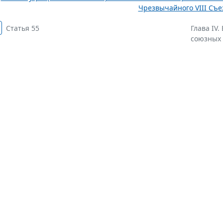
Чрезвычайного VIII Съез
Статья 55
Глава IV
союзных р