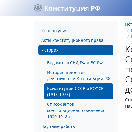
Конституция РФ
Ис
Конституция
Акты конституционного права
К
История
С
Ведомости СНД РФ и ВС РФ
п
История принятия
С
действующей Конституции РФ
д
Конституции СССР и РСФСР
(1918-1978)
Ста
Список актов
Нар
конституционного значения
1600-1918 гг.
Научные работы