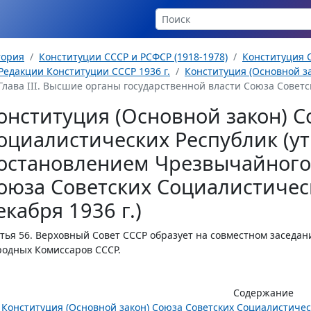
тория
Конституции СССР и РСФСР (1918-1978)
Конституция С
Редакции Конституции СССР 1936 г.
Конституция (Основной за
Глава III. Высшие органы государственной власти Союза Советс
онституция (Основной закон) С
оциалистических Республик (у
остановлением Чрезвычайного 
оюза Советских Социалистическ
екабря 1936 г.)
тья 56.
Верховный Совет СССР образует на совместном заседани
одных Комиссаров СССР.
Содержание
Конституция (Основной закон) Союза Советских Социалистиче