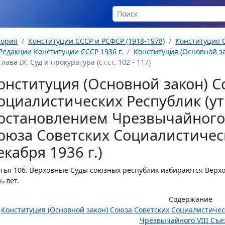
тория
Конституции СССР и РСФСР (1918-1978)
Конституция С
Редакции Конституции СССР 1936 г.
Конституция (Основной за
Глава IX. Суд и прокуратура (ст.ст. 102 - 117)
онституция (Основной закон) С
оциалистических Республик (у
остановлением Чрезвычайного 
оюза Советских Социалистическ
екабря 1936 г.)
тья 106.
Верховные Суды союзных республик избираются Верхо
ь лет.
Содержание
Конституция (Основной закон) Союза Советских Социалистиче
Чрезвычайного VIII Съез