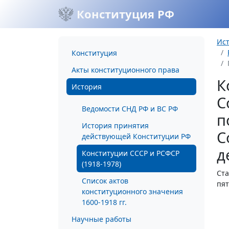
Конституция РФ
Ис
Конституция
Акты конституционного права
К
История
С
Ведомости СНД РФ и ВС РФ
п
История принятия
С
действующей Конституции РФ
д
Конституции СССР и РСФСР
(1918-1978)
Ста
Список актов
пят
конституционного значения
1600-1918 гг.
Научные работы