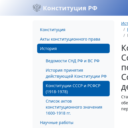
Конституция РФ
Ис
Конституция
Акты конституционного права
К
История
С
Ведомости СНД РФ и ВС РФ
п
История принятия
С
действующей Конституции РФ
д
Конституции СССР и РСФСР
(1918-1978)
Ста
Список актов
обе
конституционного значения
пер
1600-1918 гг.
Научные работы