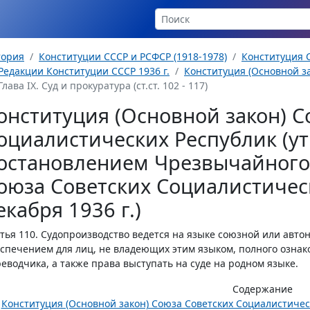
тория
Конституции СССР и РСФСР (1918-1978)
Конституция С
Редакции Конституции СССР 1936 г.
Конституция (Основной за
Глава IX. Суд и прокуратура (ст.ст. 102 - 117)
онституция (Основной закон) С
оциалистических Республик (у
остановлением Чрезвычайного 
оюза Советских Социалистическ
екабря 1936 г.)
тья 110.
Судопроизводство ведется на языке союзной или авто
спечением для лиц, не владеющих этим языком, полного ознак
еводчика, а также права выступать на суде на родном языке.
Содержание
Конституция (Основной закон) Союза Советских Социалистиче