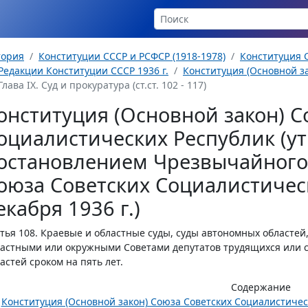
тория
Конституции СССР и РСФСР (1918-1978)
Конституция С
Редакции Конституции СССР 1936 г.
Конституция (Основной за
Глава IX. Суд и прокуратура (ст.ст. 102 - 117)
онституция (Основной закон) С
оциалистических Республик (у
остановлением Чрезвычайного 
оюза Советских Социалистическ
екабря 1936 г.)
тья 108.
Краевые и областные суды, суды автономных областей
астными или окружными Советами депутатов трудящихся или 
астей сроком на пять лет.
Содержание
Конституция (Основной закон) Союза Советских Социалистиче