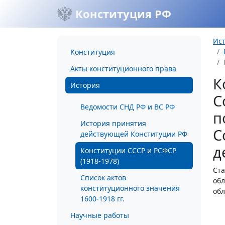
Конституция РФ
Ис
Конституция
Акты конституционного права
К
История
С
Ведомости СНД РФ и ВС РФ
п
История принятия
С
действующей Конституции РФ
д
Конституции СССР и РСФСР
(1918-1978)
Ста
Список актов
обл
конституционного значения
обл
1600-1918 гг.
Научные работы