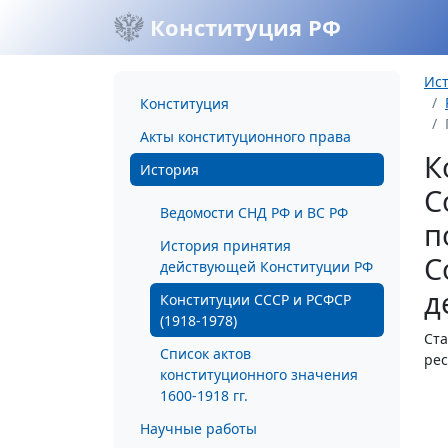
Конституция РФ
Ис
Конституция
Акты конституционного права
К
История
С
Ведомости СНД РФ и ВС РФ
п
История принятия
С
действующей Конституции РФ
д
Конституции СССР и РСФСР
(1918-1978)
Ста
Список актов
рес
конституционного значения
1600-1918 гг.
Научные работы