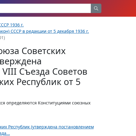
ССР 1936 г.
кон) СССР в редакции от 5 декабря 1936 г.
01)
оюза Советских
тверждена
VIII Съезда Советов
их Республик от 5
хся определяются Конституциями союзных
ских Республик (утверждена постановлением
да...