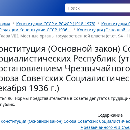
тория
Конституции СССР и РСФСР (1918-1978)
Конституция С
Редакции Конституции СССР 1936 г.
Конституция (Основной за
Глава VIII. Местные органы государственной власти (ст.ст. 94 - 1
онституция (Основной закон) С
оциалистических Республик (у
остановлением Чрезвычайного 
оюза Советских Социалистическ
екабря 1936 г.)
тья 96.
Нормы представительства в Советы депутатов трудящи
публик.
Содержание
Конституция (Основной закон) Союза Советских Социалистиче
Чрезвычайного VIII Съез