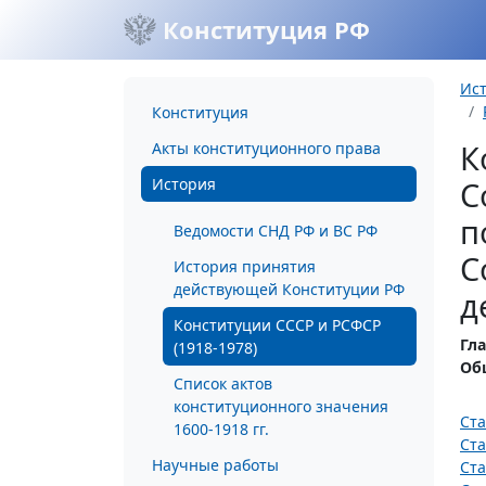
Конституция РФ
Ис
Конституция
К
Акты конституционного права
История
С
п
Ведомости СНД РФ и ВС РФ
С
История принятия
действующей Конституции РФ
д
Конституции СССР и РСФСР
Гла
(1918-1978)
Об
Список актов
конституционного значения
Ста
1600-1918 гг.
Ста
Научные работы
Ста