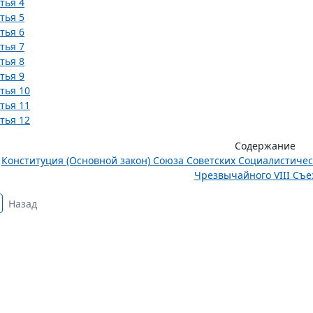
тья 4
тья 5
тья 6
тья 7
тья 8
тья 9
тья 10
тья 11
тья 12
Содержание
Конституция (Основной закон) Союза Советских Социалистиче
Чрезвычайного VIII Съез
Назад