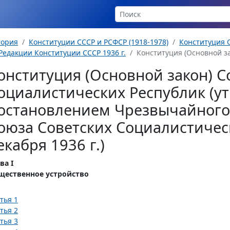
тория
Конституции СССР и РСФСР (1918-1978)
Конституция С
Редакции Конституции СССР 1936 г.
Конституция (Основной за
онституция (Основной закон) С
оциалистических Республик (у
остановлением Чрезвычайного 
оюза Советских Социалистическ
екабря 1936 г.)
ва I
щественное устройство
тья 1
тья 2
тья 3