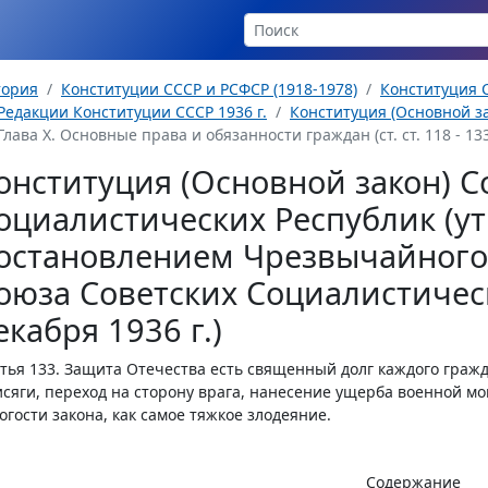
тория
Конституции СССР и РСФСР (1918-1978)
Конституция С
Редакции Конституции СССР 1936 г.
Конституция (Основной за
Глава Х. Основные права и обязанности граждан (ст. ст. 118 - 133
онституция (Основной закон) С
оциалистических Республик (у
остановлением Чрезвычайного 
оюза Советских Социалистическ
екабря 1936 г.)
тья 133.
Защита Отечества есть священный долг каждого граж
сяги, переход на сторону врага, нанесение ущерба военной мо
огости закона, как самое тяжкое злодеяние.
Содержание