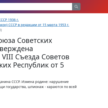
ССР 1936 г.
кон) СССР в редакции от 15 марта 1953 г.
)
оюза Советских
тверждена
VIII Съезда Советов
их Республик от 5
данина СССР. Измена родине: нарушение
щи государства, шпионаж - караются по всей