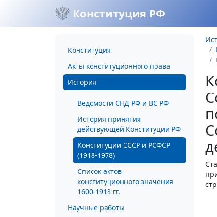
Конституция РФ
Ис
Конституция
Акты конституционного права
К
История
С
Ведомости СНД РФ и ВС РФ
п
История принятия
С
действующей Конституции РФ
д
Конституции СССР и РСФСР
(1918-1978)
Ста
Список актов
при
конституционного значения
стр
1600-1918 гг.
Научные работы