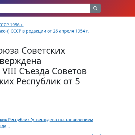
ССР 1936 г.
кон) СССР в редакции от 26 апреля 1954 г.
оюза Советских
тверждена
VIII Съезда Советов
их Республик от 5
ских Республик (утверждена постановлением
да...