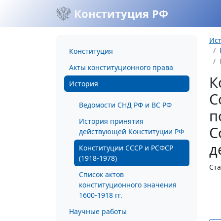
Конституция РФ
Ис
Конституция
Акты конституционного права
К
История
С
Ведомости СНД РФ и ВС РФ
п
История принятия
С
действующей Конституции РФ
д
Конституции СССР и РСФСР
(1918-1978)
Ста
Список актов
конституционного значения
1600-1918 гг.
Научные работы