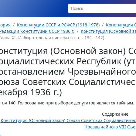
тория
Конституции СССР и РСФСР (1918-1978)
Конституция С
Редакции Конституции СССР 1936 г.
Конституция (Основной за
Глава XI. Избирательная система (ст. ст. 134 - 142)
онституция (Основной закон) С
оциалистических Республик (у
остановлением Чрезвычайного 
оюза Советских Социалистическ
екабря 1936 г.)
тья 140.
Голосование при выборах депутатов является тайным.
Содержание
Конституция (Основной закон) Союза Советских Социалистиче
Чрезвычайного VIII Съез