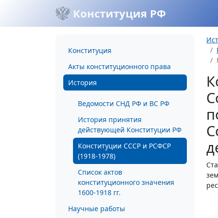
Конституция РФ
Ис
Конституция
Акты конституционного права
К
История
С
Ведомости СНД РФ и ВС РФ
п
История принятия
С
действующей Конституции РФ
д
Конституции СССР и РСФСР
(1918-1978)
Ста
Список актов
зем
конституционного значения
рес
1600-1918 гг.
Научные работы