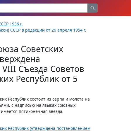
ССР 1936 г.
кон) СССР в редакции от 26 апреля 1954 г.
оюза Советских
тверждена
VIII Съезда Советов
их Республик от 5
их Республик состоит из серпа и молота на
ьями, с надписью на языках союзных
а имеется пятиконечная звезда.
ских Республик (утверждена постановлением