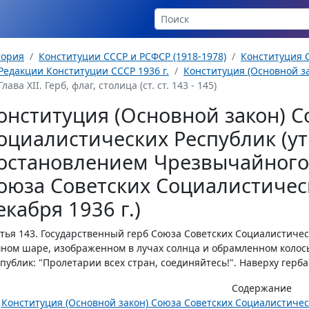
тория
Конституции СССР и РСФСР (1918-1978)
Конституция С
Редакции Конституции СССР 1936 г.
Конституция (Основной за
Глава XII. Герб, флаг, столица (ст. ст. 143 - 145)
онституция (Основной закон) С
оциалистических Республик (у
остановлением Чрезвычайного 
оюза Советских Социалистическ
екабря 1936 г.)
тья 143.
Государственный герб Союза Советских Социалистическ
ном шаре, изображенном в лучах солнца и обрамленном колос
публик: "Пролетарии всех стран, соединяйтесь!". Наверху герб
Содержание
Конституция (Основной закон) Союза Советских Социалистиче