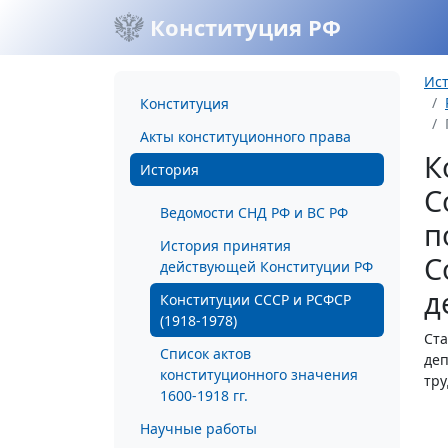
Конституция РФ
Ис
Конституция
Акты конституционного права
К
История
С
Ведомости СНД РФ и ВС РФ
п
История принятия
С
действующей Конституции РФ
д
Конституции СССР и РСФСР
(1918-1978)
Ста
Список актов
деп
конституционного значения
тру
1600-1918 гг.
Научные работы