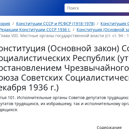
тория
Конституции СССР и РСФСР (1918-1978)
Конституция С
Редакции Конституции СССР 1936 г.
Конституция (Основной за
Глава VIII. Местные органы государственной власти (ст. ст. 94 - 1
онституция (Основной закон) С
оциалистических Республик (у
остановлением Чрезвычайного 
оюза Советских Социалистическ
екабря 1936 г.)
тья 101.
Исполнительные органы Советов депутатов трудящихся
утатов трудящихся, их избравшему, так и исполнительному ор
дящихся.
Содержание