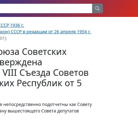
ССР 1936 г.
кон) СССР в редакции от 26 апреля 1954 г.
01)
оюза Советских
тверждена
VIII Съезда Советов
их Республик от 5
 непосредственно подотчетны как Совету
гану вышестоящего Совета депутатов