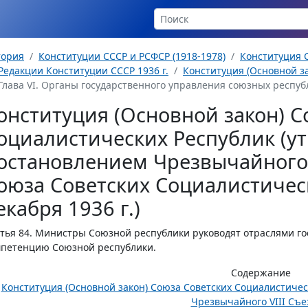
тория
Конституции СССР и РСФСР (1918-1978)
Конституция С
Редакции Конституции СССР 1936 г.
Конституция (Основной за
Глава VI. Органы государственного управления союзных республик 
онституция (Основной закон) С
оциалистических Республик (у
остановлением Чрезвычайного 
оюза Советских Социалистическ
екабря 1936 г.)
тья 84.
Министры Союзной республики руководят отраслями го
мпетенцию Союзной республики.
Содержание
Конституция (Основной закон) Союза Советских Социалистиче
Чрезвычайного VIII Съез