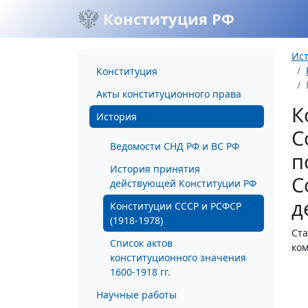
Конституция РФ
Ис
Конституция
Акты конституционного права
К
История
С
Ведомости СНД РФ и ВС РФ
п
История принятия
С
действующей Конституции РФ
д
Конституции СССР и РСФСР
(1918-1978)
Ста
Список актов
ко
конституционного значения
1600-1918 гг.
Научные работы