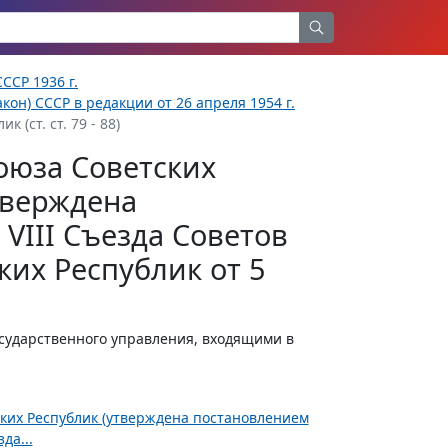
ССР 1936 г.
кон) СССР в редакции от 26 апреля 1954 г.
(ст. ст. 79 - 88)
оюза Советских
тверждена
VIII Съезда Советов
их Республик от 5
сударственного управления, входящими в
ских Республик (утверждена постановлением
да...