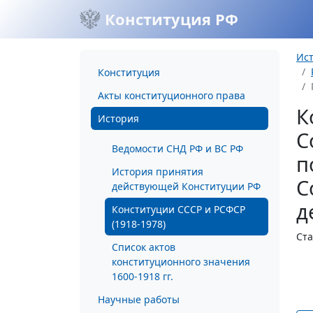
Конституция РФ
Ис
Конституция
Акты конституционного права
К
История
С
Ведомости СНД РФ и ВС РФ
п
История принятия
С
действующей Конституции РФ
д
Конституции СССР и РСФСР
(1918-1978)
Ста
Список актов
конституционного значения
1600-1918 гг.
Научные работы