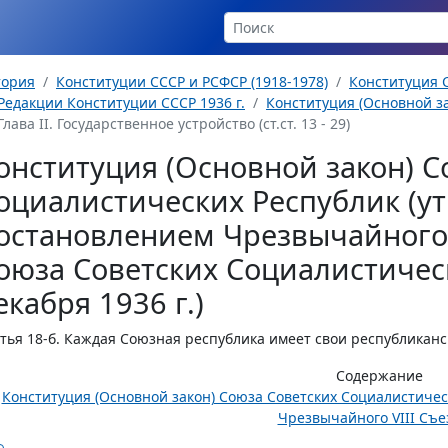
тория
Конституции СССР и РСФСР (1918-1978)
Конституция С
Редакции Конституции СССР 1936 г.
Конституция (Основной за
Глава II. Государственное устройство (ст.ст. 13 - 29)
онституция (Основной закон) С
оциалистических Республик (у
остановлением Чрезвычайного 
оюза Советских Социалистическ
екабря 1936 г.)
тья 18-б.
Каждая Союзная республика имеет свои республикан
Содержание
Конституция (Основной закон) Союза Советских Социалистиче
Чрезвычайного VIII Съез