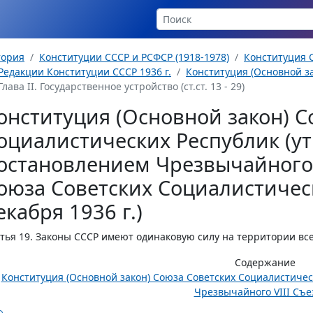
тория
Конституции СССР и РСФСР (1918-1978)
Конституция С
Редакции Конституции СССР 1936 г.
Конституция (Основной за
Глава II. Государственное устройство (ст.ст. 13 - 29)
онституция (Основной закон) С
оциалистических Республик (у
остановлением Чрезвычайного 
оюза Советских Социалистическ
екабря 1936 г.)
тья 19.
Законы СССР имеют одинаковую силу на территории все
Содержание
Конституция (Основной закон) Союза Советских Социалистиче
Чрезвычайного VIII Съез