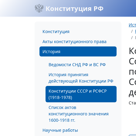
Конституция РФ
Ис
Конституция
Акты конституционного права
К
История
С
Ведомости СНД РФ и ВС РФ
п
История принятия
С
действующей Конституции РФ
д
Конституции СССР и РСФСР
(1918-1978)
Ста
Список актов
конституционного значения
1600-1918 гг.
Научные работы