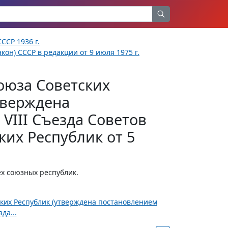
ССР 1936 г.
кон) СССР в редакции от 9 июля 1975 г.
оюза Советских
тверждена
VIII Съезда Советов
их Республик от 5
х союзных республик.
ских Республик (утверждена постановлением
да...