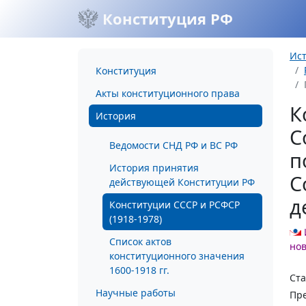
Конституция РФ
Ис
Конституция
Акты конституционного права
К
История
С
Ведомости СНД РФ и ВС РФ
п
История принятия
С
действующей Конституции РФ
д
Конституции СССР и РСФСР
(1918-1978)
Список актов
но
конституционного значения
1600-1918 гг.
Ста
Научные работы
Пре