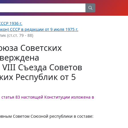
ССР 1936 г.
кон) СССР в редакции от 9 июля 1975 г.
 (ст.ст. 79 - 88)
оюза Советских
тверждена
VIII Съезда Советов
их Республик от 5
г. статья 83 настоящей Конституции изложена в
вным Советом Союзной республики в составе: