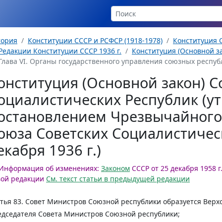
тория
Конституции СССР и РСФСР (1918-1978)
Конституция С
Редакции Конституции СССР 1936 г.
Конституция (Основной за
Глава VI. Органы государственного управления союзных республик
онституция (Основной закон) С
оциалистических Республик (у
остановлением Чрезвычайного 
оюза Советских Социалистическ
екабря 1936 г.)
Информация об изменениях:
Законом
СССР от 25 декабря 1958 
вой редакции
См. текст статьи в предыдущей редакции
тья 83.
Совет Министров Союзной республики образуется Верхо
дседателя Совета Министров Союзной республики;