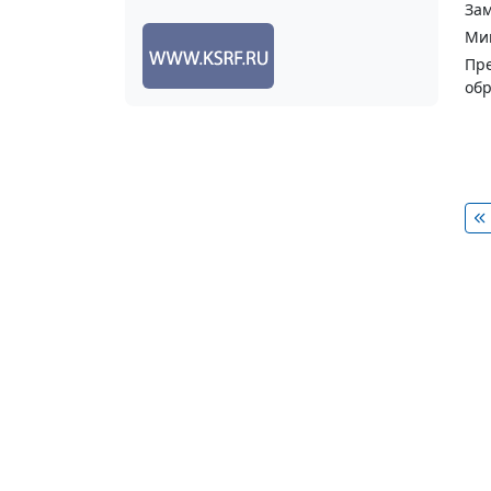
Зам
Ми
Пре
обр