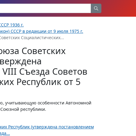
ССР 1936 г.
кон) СССР в редакции от 9 июля 1975 г.
Советских Социалистических...
оюза Советских
тверждена
VIII Съезда Советов
их Республик от 5
ию, учитывающую особенности Автономной
 Союзной республики.
ских Республик (утверждена постановлением
да...