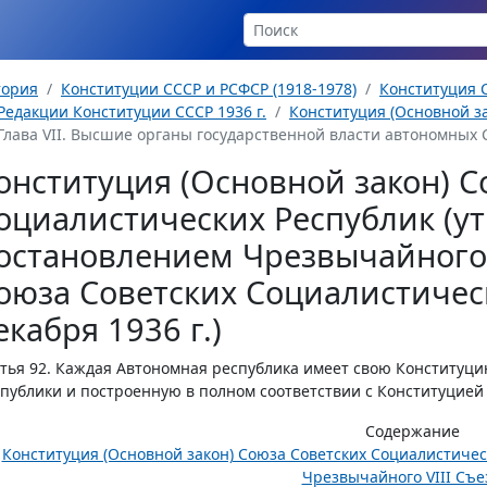
тория
Конституции СССР и РСФСР (1918-1978)
Конституция С
Редакции Конституции СССР 1936 г.
Конституция (Основной за
Глава VII. Высшие органы государственной власти автономных 
онституция (Основной закон) С
оциалистических Республик (у
остановлением Чрезвычайного 
оюза Советских Социалистическ
екабря 1936 г.)
тья 92.
Каждая Автономная республика имеет свою Конституц
публики и построенную в полном соответствии с Конституцией
Содержание
Конституция (Основной закон) Союза Советских Социалистиче
Чрезвычайного VIII Съез