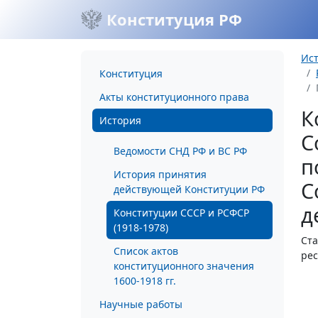
Конституция РФ
Ис
Конституция
Акты конституционного права
К
История
С
Ведомости СНД РФ и ВС РФ
п
История принятия
С
действующей Конституции РФ
д
Конституции СССР и РСФСР
(1918-1978)
Ста
Список актов
рес
конституционного значения
1600-1918 гг.
Научные работы