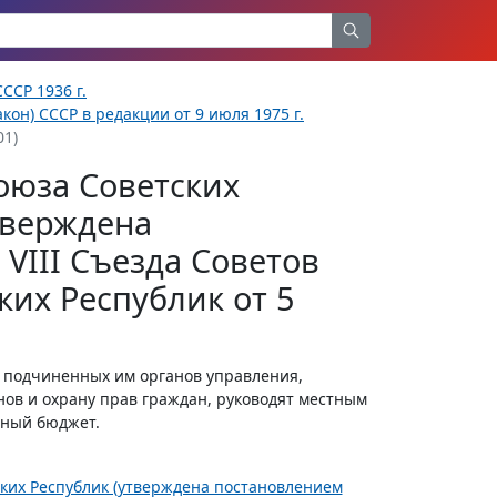
ССР 1936 г.
кон) СССР в редакции от 9 июля 1975 г.
01)
оюза Советских
тверждена
VIII Съезда Советов
их Республик от 5
 подчиненных им органов управления,
нов и охрану прав граждан, руководят местным
тный бюджет.
ских Республик (утверждена постановлением