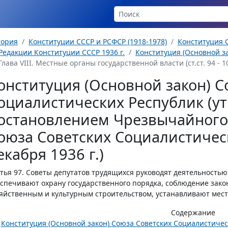
тория
Конституции СССР и РСФСР (1918-1978)
Конституция С
Редакции Конституции СССР 1936 г.
Конституция (Основной за
Глава VIII. Местные органы государственной власти (ст.ст. 94 - 1
онституция (Основной закон) С
оциалистических Республик (у
остановлением Чрезвычайного 
оюза Советских Социалистическ
екабря 1936 г.)
тья 97.
Советы депутатов трудящихся руководят деятельностью
спечивают охрану государственного порядка, соблюдение зако
яйственным и культурным строительством, устанавливают мес
Содержание
Конституция (Основной закон) Союза Советских Социалистиче