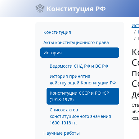
Конституция РФ
Ис
Конституция
Акты конституционного права
К
История
С
Ведомости СНД РФ и ВС РФ
п
История принятия
С
действующей Конституции РФ
д
Конституции СССР и РСФСР
(1918-1978)
Ста
Список актов
обе
конституционного значения
хоз
1600-1918 гг.
Научные работы