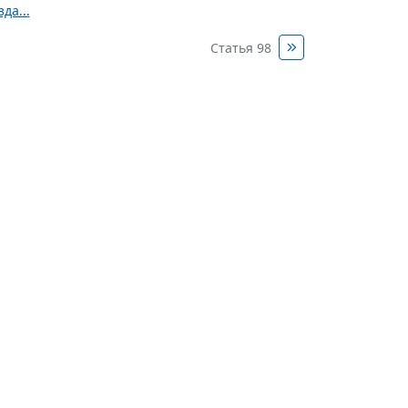
да...
Статья 98