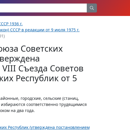
ССР 1936 г.
кон) СССР в редакции от 9 июля 1975 г.
01)
оюза Советских
тверждена
VIII Съезда Советов
их Республик от 5
йонные, городские, сельские (станиц,
ся избираются соответственно трудящимися
оком на два года.
ских Республик (утверждена постановлением