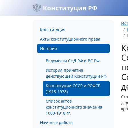
Конституция РФ
Ис
Конституция
Акты конституционного права
К
История
С
Ведомости СНД РФ и ВС РФ
п
История принятия
С
действующей Конституции РФ
д
Конституции СССР и РСФСР
(1918-1978)
Ста
Список актов
дер
конституционного значения
кра
1600-1918 гг.
Научные работы