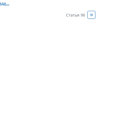
да...
Статья 96