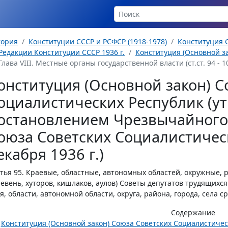
тория
Конституции СССР и РСФСР (1918-1978)
Конституция С
Редакции Конституции СССР 1936 г.
Конституция (Основной за
Глава VIII. Местные органы государственной власти (ст.ст. 94 - 1
онституция (Основной закон) С
оциалистических Республик (у
остановлением Чрезвычайного 
оюза Советских Социалистическ
екабря 1936 г.)
тья 95.
Краевые, областные, автономных областей, окружные, ра
евень, хуторов, кишлаков, аулов) Советы депутатов трудящих
я, области, автономной области, округа, района, города, села ср
Содержание
Конституция (Основной закон) Союза Советских Социалистиче