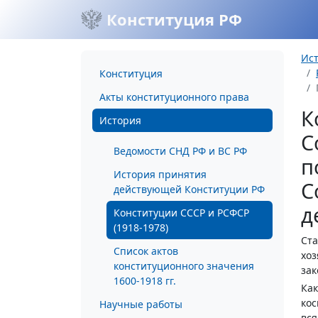
Конституция РФ
Ис
Конституция
Акты конституционного права
К
История
С
Ведомости СНД РФ и ВС РФ
п
История принятия
С
действующей Конституции РФ
д
Конституции СССР и РСФСР
(1918-1978)
Ста
Список актов
хоз
конституционного значения
зак
1600-1918 гг.
Как
кос
Научные работы
вся