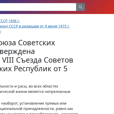
ССР 1936 г.
кон) СССР в редакции от 9 июля 1975 г.
)
оюза Советских
тверждена
VIII Съезда Советов
их Республик от 5
ьности и расы, во всех областях
итической жизни является непреложным
, наоборот, установление прямых или
национальной принадлежности, равно как
или ненависти и пренебрежения - караются