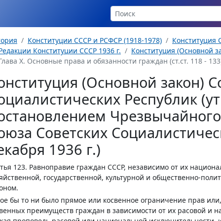
тория
Конституции СССР и РСФСР (1918-1978)
Конституция С
Редакции Конституции СССР 1936 г.
Конституция (Основной за
Глава Х. Основные права и обязанности граждан (ст.ст. 118 - 133
онституция (Основной закон) С
оциалистических Республик (у
остановлением Чрезвычайного 
оюза Советских Социалистическ
екабря 1936 г.)
тья 123.
Равноправие граждан СССР, независимо от их национал
яйственной, государственной, культурной и общественно-пол
оном.
ое бы то ни было прямое или косвенное ограничение прав или
венных преимуществ граждан в зависимости от их расовой и 
кая проповедь расовой или национальной исключительности, 