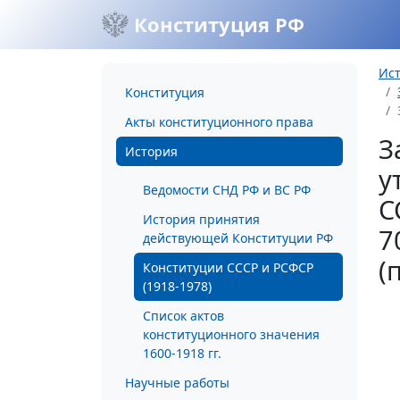
Конституция РФ
Ис
Конституция
Акты конституционного права
З
История
у
Ведомости СНД РФ и ВС РФ
С
История принятия
7
действующей Конституции РФ
(
Конституции СССР и РСФСР
(1918-1978)
Список актов
конституционного значения
1600-1918 гг.
Научные работы