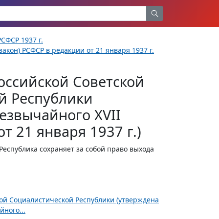
СФСР 1937 г.
акон) РСФСР в редакции от 21 января 1937 г.
оссийской Советской
й Республики
езвычайного XVII
т 21 января 1937 г.)
еспублика сохраняет за собой право выхода
ной Социалистической Республики (утверждена
ного...