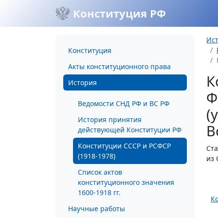
Конституция РФ
Ис
Конституция
Акты конституционного права
К
История
Ф
Ведомости СНД РФ и ВС РФ
(
История принятия
В
действующей Конституции РФ
Конституции СССР и РСФСР
Ста
(1918-1978)
из 
Список актов
конституционного значения
1600-1918 гг.
К
Научные работы