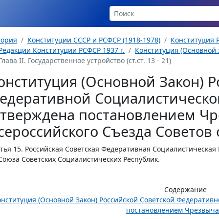
тория
Конституции СССР и РСФСР (1918-1978)
Конституция Р
Редакции Конституции РСФСР 1937 г.
Конституция (Основной з
Глава II. Государственное устройство (ст.ст. 13 - 21)
онституция (Основной Закон) Р
едеративной Социалистическо
утверждена постановлением Чр
сероссийского Съезда Советов о
тья 15.
Российская Советская Федеративная Социалистическая Р
Союза Советских Социалистических Республик.
Содержание
онституция (Основной Закон) Российской Советской Федератив
постановлением Чрезвычай