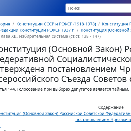
тория
Конституции СССР и РСФСР (1918-1978)
Конституция Р
Редакции Конституции РСФСР 1937 г.
Конституция (Основной з
Глава XII. Избирательная система (ст.ст. 138 - 147)
онституция (Основной Закон) Р
едеративной Социалистическо
утверждена постановлением Чр
сероссийского Съезда Советов о
тья 144.
Голосование при выборах депутатов является тайным.
Содержание
онституция (Основной Закон) Российской Советской Федератив
постановлением Чрезвычай