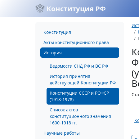
Конституция РФ
Ис
Конституция
Акты конституционного права
К
История
Ф
Ведомости СНД РФ и ВС РФ
(
История принятия
В
действующей Конституции РФ
Конституции СССР и РСФСР
Ста
(1918-1978)
Список актов
конституционного значения
К
1600-1918 гг.
Научные работы