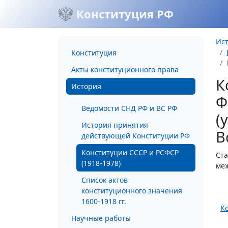
Конституция РФ
Ис
Конституция
Акты конституционного права
К
История
Ф
Ведомости СНД РФ и ВС РФ
(
История принятия
В
действующей Конституции РФ
Конституции СССР и РСФСР
Ста
(1918-1978)
меж
Список актов
конституционного значения
1600-1918 гг.
К
Научные работы