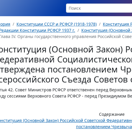
тория
Конституции СССР и РСФСР (1918-1978)
Конституция Р
Редакции Конституции РСФСР 1937 г.
Конституция (Основной з
Глава IV. Органы государственного управления Российской Сове
онституция (Основной Закон) Р
едеративной Социалистическо
утверждена постановлением Чр
сероссийского Съезда Советов о
тья 42.
Совет Министров РСФСР ответственен перед Верховным 
ду сессиями Верховного Совета РСФСР - перед Президиумом Ве
Содержание
онституция (Основной Закон) Российской Советской Федератив
постановлением Чрезвычай