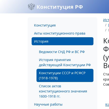
Конституция РФ
Ис
Конституция
Акты конституционного права
К
История
Ф
Ведомости СНД РФ и ВС РФ
(
История принятия
В
действующей Конституции РФ
Конституции СССР и РСФСР
Ста
(1918-1978)
кра
Сов
Список актов
конституционного значения
1600-1918 гг.
Научные работы
К