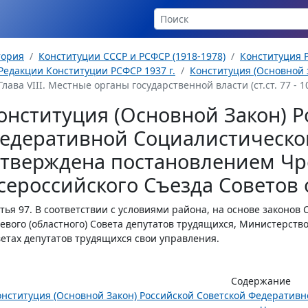
тория
Конституции СССР и РСФСР (1918-1978)
Конституция Р
Редакции Конституции РСФСР 1937 г.
Конституция (Основной з
Глава VIII. Местные органы государственной власти (ст.ст. 77 - 1
онституция (Основной Закон) Р
едеративной Социалистическо
утверждена постановлением Чр
сероссийского Съезда Советов о
тья 97.
В соответствии с условиями района, на основе законов 
евого (областного) Совета депутатов трудящихся, Министерств
етах депутатов трудящихся свои управления.
Содержание
онституция (Основной Закон) Российской Советской Федератив