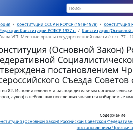
тория
Конституции СССР и РСФСР (1918-1978)
Конституция Р
Редакции Конституции РСФСР 1937 г.
Конституция (Основной з
Глава VIII. Местные органы государственной власти (ст.ст. 77 - 1
онституция (Основной Закон) Р
едеративной Социалистическо
утверждена постановлением Чр
сероссийского Съезда Советов о
тья 82.
Исполнительным и распорядительным органом сельских 
оров, аулов) в небольших поселениях являются избираемые ими
Содержание
онституция (Основной Закон) Российской Советской Федератив
постановлением Чрезвычай