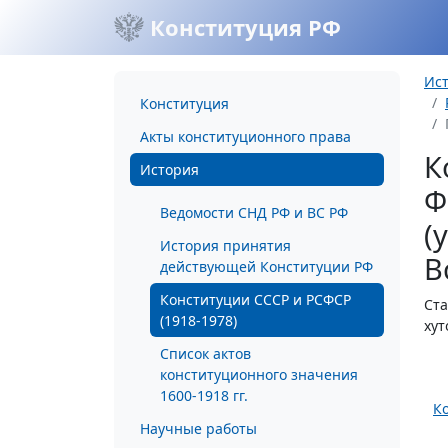
Конституция РФ
Ис
Конституция
Акты конституционного права
К
История
Ф
Ведомости СНД РФ и ВС РФ
(
История принятия
В
действующей Конституции РФ
Конституции СССР и РСФСР
Ста
(1918-1978)
хут
Список актов
конституционного значения
1600-1918 гг.
К
Научные работы