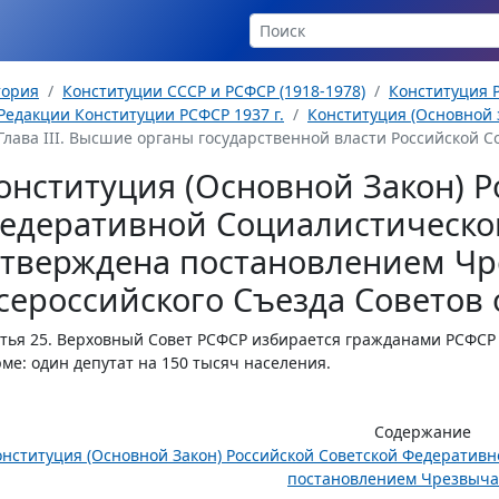
тория
Конституции СССР и РСФСР (1918-1978)
Конституция Р
Редакции Конституции РСФСР 1937 г.
Конституция (Основной з
Глава III. Высшие органы государственной власти Российской С
онституция (Основной Закон) Р
едеративной Социалистическо
утверждена постановлением Чр
сероссийского Съезда Советов о
тья 25.
Верховный Совет РСФСР избирается гражданами РСФСР п
ме: один депутат на 150 тысяч населения.
Содержание
онституция (Основной Закон) Российской Советской Федератив
постановлением Чрезвычай