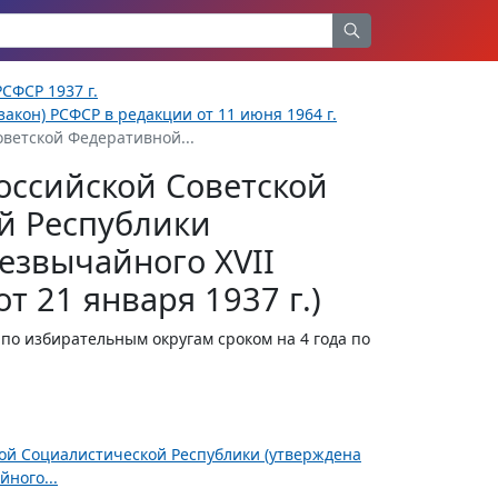
СФСР 1937 г.
акон) РСФСР в редакции от 11 июня 1964 г.
оветской Федеративной...
оссийской Советской
й Республики
езвычайного XVII
т 21 января 1937 г.)
о избирательным округам сроком на 4 года по
ной Социалистической Республики (утверждена
ного...