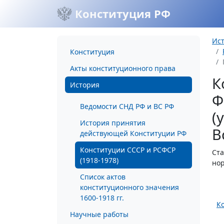
Конституция РФ
Ис
Конституция
Акты конституционного права
К
История
Ф
Ведомости СНД РФ и ВС РФ
(
История принятия
В
действующей Конституции РФ
Конституции СССР и РСФСР
Ста
(1918-1978)
нор
Список актов
конституционного значения
1600-1918 гг.
К
Научные работы