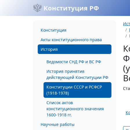
Конституция РФ
Ис
Конституция
Акты конституционного права
К
История
Ф
Ведомости СНД РФ и ВС РФ
(
История принятия
В
действующей Конституции РФ
Конституции СССР и РСФСР
Ста
(1918-1978)
Список актов
конституционного значения
К
1600-1918 гг.
Научные работы