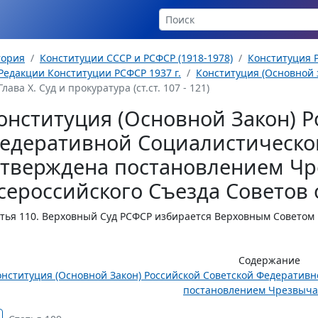
тория
Конституции СССР и РСФСР (1918-1978)
Конституция Р
Редакции Конституции РСФСР 1937 г.
Конституция (Основной з
Глава Х. Суд и прокуратура (ст.ст. 107 - 121)
онституция (Основной Закон) Р
едеративной Социалистическо
утверждена постановлением Чр
сероссийского Съезда Советов о
тья 110.
Верховный Суд РСФСР избирается Верховным Советом Р
Содержание
онституция (Основной Закон) Российской Советской Федератив
постановлением Чрезвычай