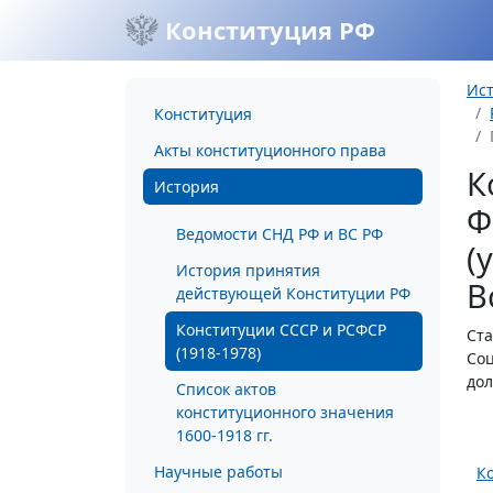
Конституция РФ
Ис
Конституция
Акты конституционного права
К
История
Ф
Ведомости СНД РФ и ВС РФ
(
История принятия
В
действующей Конституции РФ
Конституции СССР и РСФСР
Ста
(1918-1978)
Соц
дол
Список актов
конституционного значения
1600-1918 гг.
Научные работы
К