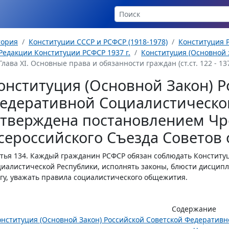
тория
Конституции СССР и РСФСР (1918-1978)
Конституция Р
Редакции Конституции РСФСР 1937 г.
Конституция (Основной з
Глава XI. Основные права и обязанности граждан (ст.ст. 122 - 13
онституция (Основной Закон) Р
едеративной Социалистическо
утверждена постановлением Чр
сероссийского Съезда Советов о
тья 134.
Каждый гражданин РСФСР обязан соблюдать Конституц
иалистической Республики, исполнять законы, блюсти дисципл
гу, уважать правила социалистического общежития.
Содержание
онституция (Основной Закон) Российской Советской Федератив