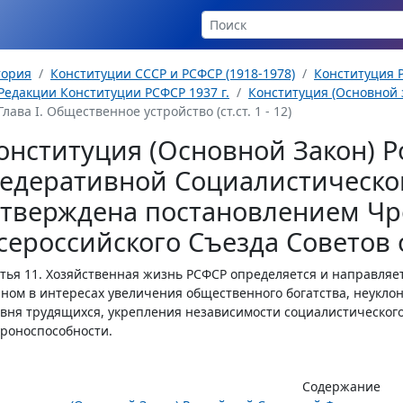
тория
Конституции СССР и РСФСР (1918-1978)
Конституция Р
Редакции Конституции РСФСР 1937 г.
Конституция (Основной з
Глава I. Общественное устройство (ст.ст. 1 - 12)
онституция (Основной Закон) Р
едеративной Социалистическо
утверждена постановлением Чр
сероссийского Съезда Советов о
тья 11.
Хозяйственная жизнь РСФСР определяется и направляе
ном в интересах увеличения общественного богатства, неукло
вня трудящихся, укрепления независимости социалистического 
роноспособности.
Содержание