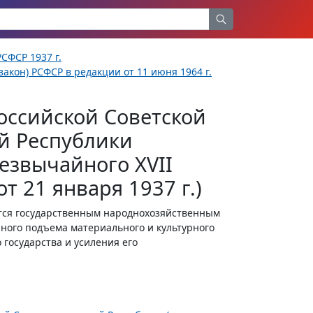
СФСР 1937 г.
акон) РСФСР в редакции от 11 июня 1964 г.
оссийской Советской
й Республики
езвычайного XVII
т 21 января 1937 г.)
тся государственным народнохозяйственным
нного подъема материального и культурного
государства и усиления его