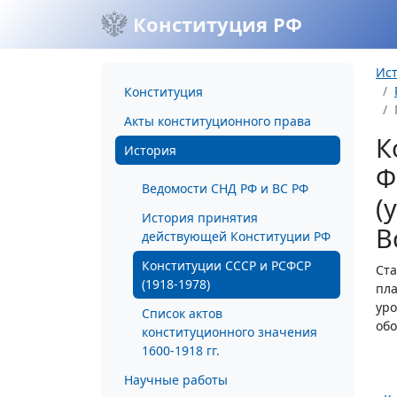
Конституция РФ
Ис
Конституция
Акты конституционного права
К
История
Ф
Ведомости СНД РФ и ВС РФ
(
История принятия
В
действующей Конституции РФ
Конституции СССР и РСФСР
Ста
(1918-1978)
пла
уро
Список актов
обо
конституционного значения
1600-1918 гг.
Научные работы