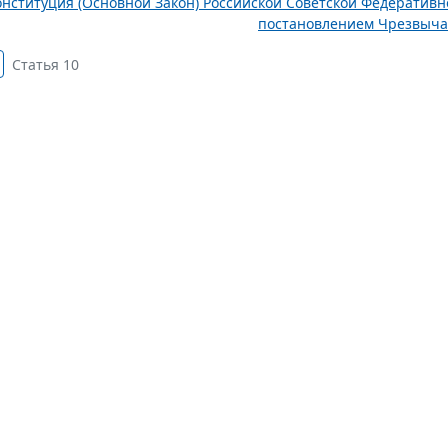
онституция (Основной Закон) Российской Советской Федератив
постановлением Чрезвычай
Статья 10